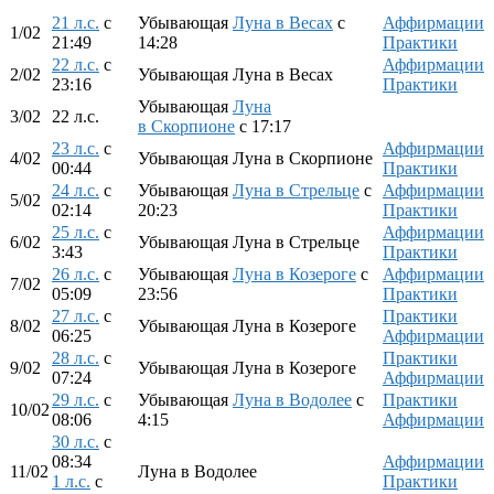
21 л.с.
с
Убывающая
Луна в Весах
с
Аффирмации
1/02
21:49
14:28
Практики
22 л.с.
с
Аффирмации
2/02
Убывающая Луна в Весах
23:16
Практики
Убывающая
Луна
3/02
22 л.с.
в Скорпионе
с 17:17
23 л.с.
с
Аффирмации
4/02
Убывающая Луна в Скорпионе
00:44
Практики
24 л.с.
с
Убывающая
Луна в Стрельце
с
Аффирмации
5/02
02:14
20:23
Практики
25 л.с.
с
Аффирмации
6/02
Убывающая Луна в Стрельце
3:43
Практики
26 л.с.
с
Убывающая
Луна в Козероге
с
Аффирмации
7/02
05:09
23:56
Практики
27 л.с.
с
Практики
8/02
Убывающая Луна в Козероге
06:25
Аффирмации
28 л.с.
с
Практики
9/02
Убывающая Луна в Козероге
07:24
Аффирмации
29 л.с.
с
Убывающая
Луна в Водолее
с
Практики
10/02
08:06
4:15
Аффирмации
30 л.с.
с
08:34
Аффирмации
11/02
Луна в Водолее
1 л.с.
с
Практики