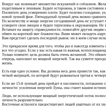
Вокруг нас возникает множество искушений и соблазнов. Жела
податливым и ленивым. Будьте осторожны, в таком состоянии 
Посвятите день усмирению плоти. Будет полезно голодание, у
новой лунной фазе. Пятнадцатый лунный день можно сравнить 
По количеству и мощи энергии сегодняшний день не уступает 
усмирите свои эмоции и будьте терпеливы к окружающим. Не за
Встаньте на защиту справедливости, помогайте другим людям с
обмен на короткий миг блаженства. Вами может овладеть азарт
Вам предстоит сделать последний рывок: ни в коем случае нель
Это прекрасное время для того, чтобы раз и навсегда изменить 
все что угодно. Если у вас есть какая-то важная, всепоглощаю
Только помните: цель должна быть очень желанной. Это обязат
очередь, наполнит их мощной энергией. Так вы сумеете преодол
жизнь.
Есть еще одно условие. Вы должны весь день провести так, как
четкой матрицей, по которой будут развиваться третья и четвер
Если же 15-й лунный день пройдет в пассивности, потакании с
личности: усиленная энергией Луны, она станет вашим истин
Люди, не использующие мощный энергетический поток полнолу
личность разрушительно.
Восточные астрологи предостерегают людей азартных от их увле