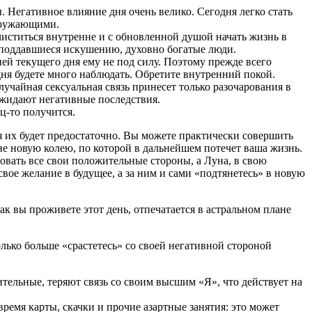
 Негативное влияние дня очень велико. Сегодня легко стать
окружающими.
чиститься внутренне и с обновленной душой начать жизнь в
е поддавшиеся искушению, духовно богатые люди.
ей текущего дня ему не под силу. Поэтому прежде всего
дня будете много наблюдать. Обретите внутренний покой.
учайная сексуальная связь принесет только разочарования в
ожидают негативные последствия.
ц-то получится.
дня их будет предостаточно. Вы можете практически совершить
ане новую колею, по которой в дальнейшем потечет ваша жизнь.
овать все свои положительные стороны, а Луна, в свою
свое желание в будущее, а за ним и сами «подтянетесь» в новую
ак вы проживете этот день, отпечатается в астральном плане
лько больше «срастетесь» со своей негативной стороной
ельные, теряют связь со своим высшим «Я», что действует на
ремя карты, скачки и прочие азартные занятия: это может