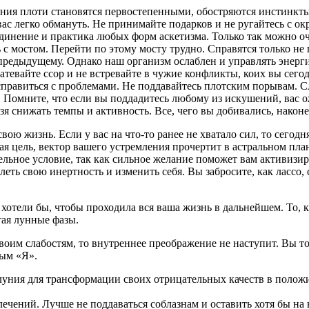
ния плоти становятся первостепенными, обостряются инстинкты.
вас легко обмануть. Не принимайте подарков и не ругайтесь с 
единение и практика любых форм аскетизма. Только так можно о
с мостом. Перейти по этому мосту трудно. Справятся только н
предыдущему. Однако наш организм ослаблен и управлять энерги
тевайте ссор и не встревайте в чужие конфликты, коих вы сего
правиться с проблемами. Не поддавайтесь плотским порывам. Сл
. Помните, что если вы поддадитесь любому из искушений, вас 
зя снижать темпы и активность. Все, чего вы добивались, наконе
свою жизнь. Если у вас на что-то ранее не хватало сил, то сего
щая цель, вектор вашего устремления прочертит в астральном пл
ельное условие, так как сильное желание поможет вам активизир
еть свою инертность и изменить себя. Вы забросите, как лассо, 
 хотели бы, чтобы проходила вся ваша жизнь в дальнейшем. То, к
тая лунные фазы.
воим слабостям, то внутреннее преображение не наступит. Вы то
ным «Я».
ния для трансформации своих отрицательных качеств в положит
чений. Лучше не поддаваться соблазнам и оставить хотя бы на в