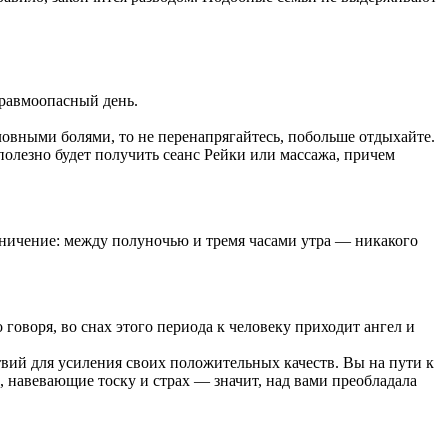
Травмоопасный день.
ловными болями, то не перенапрягайтесь, побольше отдыхайте.
олезно будет получить сеанс Рейки или массажа, причем
аничение: между полуночью и тремя часами утра — никакого
оворя, во снах этого периода к человеку приходит ангел и
ствий для усиления своих положительных качеств. Вы на пути к
, навевающие тоску и страх — значит, над вами преобладала