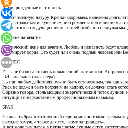
Люди, рожденные в этот день
Имеют змеиную натуру. Крепки здоровьем, наделены долголети
всем астральным искушениям, ибо рождены под влиянием астр
Люди этого и следующих лунных дней особенно невнушаемы. Д
Влияние на зачатие
Критический день для зачатия. Любовь и ненависть будут влад
сформирует борца. Это будет или очень подлый человек или Ве
БИЗНЕС
В плане бизнеса это день повышенной активности. Астрологи с
14
криминального характера).
Но при любых действиях нужно быть осторожным, так как характ
Риск не должен быть похожим на каприз, он должен стать ес
Образно говоря, столь мощный энергетический поток лунной эн
интуиции и наработанным профессиональным навыкам.
БРАК
Заключать брак в этот лунный период можно только зрелым люд
выходит замуж, а также для тех, «кому за тридцать».
А вот молодым парам в пятнадцатые лунные сутки категоричес