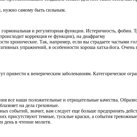
ы, нужно самому быть сильным.
на гормональная и регуляторная функции. Истеричность, фобии. 
происходит коррекция ее функции), на диафрагму
сти хронические. Так, например, если вы страдаете частыми го
ативных упражнений, в особенности хороша хатха-йога. Очень п
ут привести к венерическим заболеваниям. Категорическое огр
я все наши положительные и отрицательные качества. Образно г
блазняет на дела греховные.
ятных событий, значит, вам следует еще больше предпринять дей
 них присутствуют темные, тусклые краски, а события тревожные
и день в чтении молитв.