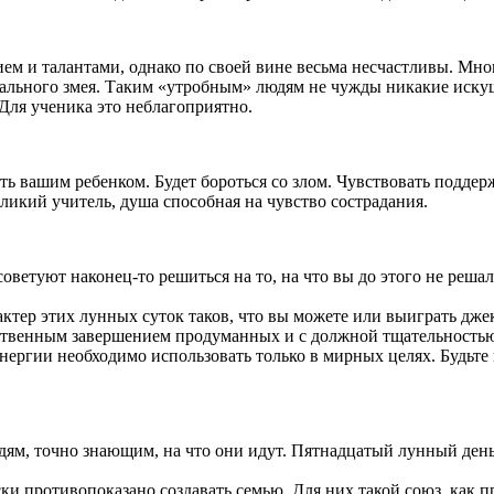
ем и талантами, однако по своей вине весьма несчастливы. Мно
ального змея. Таким «утробным» людям не чужды никакие иску
ля ученика это неблагоприятно.
еть вашим ребенком. Будет бороться со злом. Чувствовать подде
ликий учитель, душа способная на чувство сострадания.
оветуют наконец-то решиться на то, на что вы до этого не реша
ер этих лунных суток таков, что вы можете или выиграть джек-п
тественным завершением продуманных и с должной тщательность
ергии необходимо использовать только в мирных целях. Будьте 
ям, точно знающим, на что они идут. Пятнадцатый лунный день 
ки противопоказано создавать семью. Для них такой союз, как 