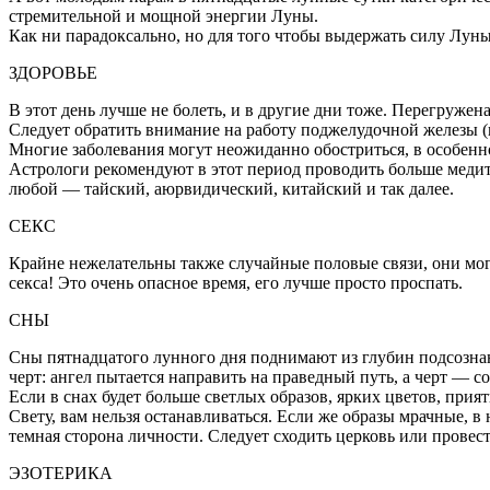
стремительной и мощной энергии Луны.
Как ни парадоксально, но для того чтобы выдержать силу Лун
ЗДОРОВЬЕ
В этот день лучше не болеть, и в другие дни тоже. Перегруже
Следует обратить внимание на работу поджелудочной железы (
Многие заболевания могут неожиданно обостриться, в особенно
Астрологи рекомендуют в этот период проводить больше медит
любой — тайский, аюрвидический, китайский и так далее.
СЕКС
Крайне нежелательны также случайные половые связи, они мог
секса! Это очень опасное время, его лучше просто проспать.
СНЫ
Сны пятнадцатого лунного дня поднимают из глубин подсознани
черт: ангел пытается направить на праведный путь, а черт — со
Если в снах будет больше светлых образов, ярких цветов, при
Свету, вам нельзя останавливаться. Если же образы мрачные, в
темная сторона личности. Следует сходить церковь или провест
ЭЗОТЕРИКА