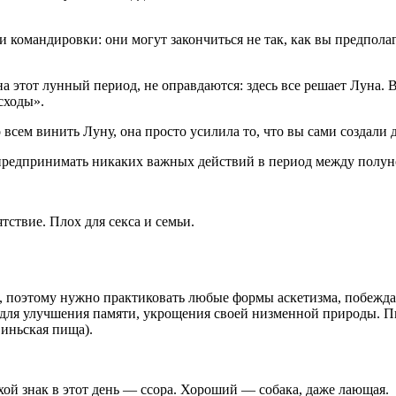
 и командировки: они могут закончиться не так, как вы предпо
а этот лунный период, не оправдаются: здесь все решает Луна. 
сходы».
 всем винить Луну, она просто усилила то, что вы сами создали д
 предпринимать никаких важных действий в период между полуно
ствие. Плох для секса и семьи.
, поэтому нужно практиковать любые формы аскетизма, побеждат
для улучшения памяти, укрощения своей низменной природы. Пища
 иньская пища).
ой знак в этот день — ссора. Хороший — собака, даже лающая.