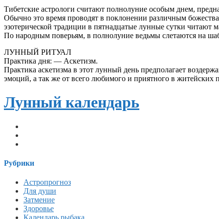
Тибетские астрологи считают полнолуние особым днем, пред
Обычно это время проводят в поклонении различным божества
эзотерической традиции в пятнадцатые лунные сутки читают м
По народным поверьям, в полнолуние ведьмы слетаются на ша
ЛУННЫЙ РИТУАЛ
Практика дня: — Аскетизм.
Практика аскетизма в этот лунный день предполагает воздержа
эмоций, а так же от всего любимого и приятного в житейских 
Лунный календарь
telegram
vk
email
Рубрики
Астропрогноз
Для души
Затмение
Здоровье
Календарь рыбака