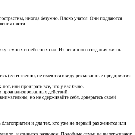
гострастны, иногда безумно. Плохо учатся. Они поддаются
шения плоти.
ржку земных и небесных сил. Из невинного создания жизнь
лись (естественно, не имеются ввиду рискованные предприятия
от, или проиграть все, что у вас было.
ю проанализированных действий.
внимательны, но не сдерживайте себя, доверьтесь своей
благоприятен и для тех, кто уже не первый раз женится или
правило, закончится разводом. Подобные семьи не выдерживают