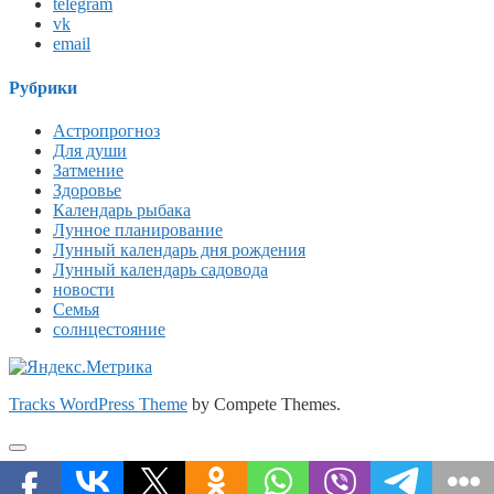
telegram
vk
email
Рубрики
Астропрогноз
Для души
Затмение
Здоровье
Календарь рыбака
Лунное планирование
Лунный календарь дня рождения
Лунный календарь садовода
новости
Семья
солнцестояние
Tracks WordPress Theme
by Compete Themes.