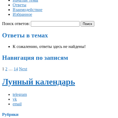
Начатые темы
Ответы
Взаимодействие
Избранное
Поиск ответов:
Ответы в темах
К сожалению, ответы здесь не найдены!
Навигация по записям
1
2
…
14
Next
Лунный календарь
telegram
vk
email
Рубрики