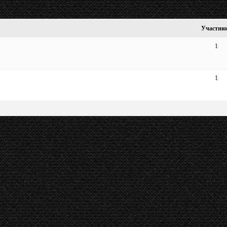
Участни
1
1