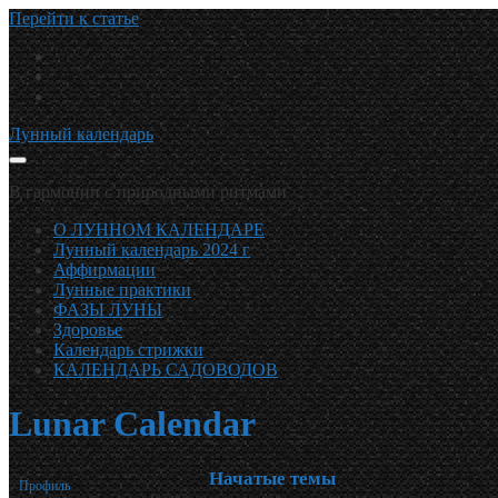
Перейти к статье
telegram
vk
email
Лунный календарь
В гармонии с природными ритмами
О ЛУННОМ КАЛЕНДАРЕ
Лунный календарь 2024 г
Аффирмации
Лунные практики
ФАЗЫ ЛУНЫ
Здоровье
Календарь стрижки
КАЛЕНДАРЬ САДОВОДОВ
Lunar Calendar
Начатые темы
Профиль