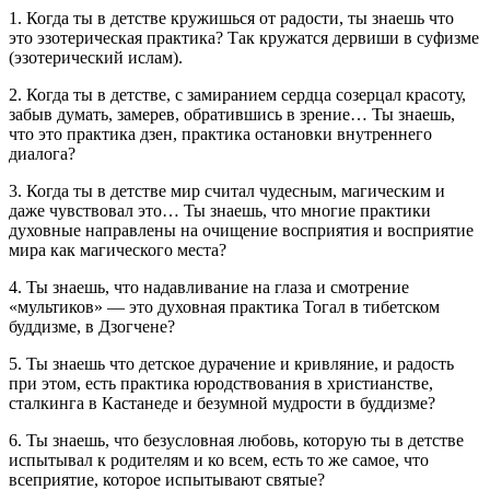
1. Когда ты в детстве кружишься от радости, ты знаешь что
это эзотерическая практика? Так кружатся дервиши в суфизме
(эзотерический ислам).
2. Когда ты в детстве, с замиранием сердца созерцал красоту,
забыв думать, замерев, обратившись в зрение… Ты знаешь,
что это практика дзен, практика остановки внутреннего
диалога?
3. Когда ты в детстве мир считал чудесным, магическим и
даже чувствовал это… Ты знаешь, что многие практики
духовные направлены на очищение восприятия и восприятие
мира как магического места?
4. Ты знаешь, что надавливание на глаза и смотрение
«мультиков» — это духовная практика Тогал в тибетском
буддизме, в Дзогчене?
5. Ты знаешь что детское дурачение и кривляние, и радость
при этом, есть практика юродствования в христианстве,
сталкинга в Кастанеде и безумной мудрости в буддизме?
6. Ты знаешь, что безусловная любовь, которую ты в детстве
испытывал к родителям и ко всем, есть то же самое, что
всеприятие, которое испытывают святые?