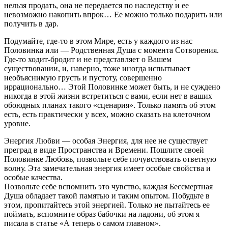
нельзя продать, она не передается по наследству и ее
невозможно накопить впрок… Ее можно только подарить или
получить в дар.
Подумайте, где-то в этом Мире, есть у каждого из нас
Половинка или — Родственная Душа с момента Сотворения.
Где-то ходит-бродит и не представляет о Вашем
существовании, и, наверно, тоже иногда испытывает
необъяснимую грусть и пустоту, совершенно
иррационально… Этой Половинке может быть, и не суждено
никогда в этой жизни встретиться с вами, если нет в ваших
обоюдных планах такого «сценария». Только память об этом
есть, есть практически у всех, можно сказать на клеточном
уровне.
Энергия Любви — особая Энергия, для нее не существует
преград в виде Пространства и Времени. Пошлите своей
Половинке Любовь, позвольте себе почувствовать ответную
волну. Эта замечательная энергия имеет особые свойства и
особые качества.
Позвольте себе вспомнить это чувство, каждая Бессмертная
Душа обладает такой памятью и таким опытом. Побудьте в
этом, пропитайтесь этой энергией. Только не пытайтесь ее
поймать, вспомните образ бабочки на ладони, об этом я
писала в статье «А теперь о самом главном».