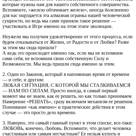
которые нужны нам для нашего собственного совершенства.
Вспомните, «железо обтачивает железо», иногда болезненно
для нас ощущается эта алмазная огранка нашей человеческой
сущности, но ведь мы сами приняли такое решение —
участвовать в Игре именно на этом этапе эволюции.
Неужели мы получим удовлетворение от этого процесса, если
будем отказываться от Жизни, от Радости и от Любви? Разве
за этим мы сюда пришли?
А ведь это происходит именно так, если мы не вспомним
сами себя, не вспомним свою собственную Силу и
Возможности. Мы ведь пришли сюда именно за этим.
2. Один из Законов, который я напоминаю время от времени
— и себе, и другим:
ЛЮБАЯ СИТУАЦИЯ, С КОТОРОЙ МЫ СТАЛКИВАЕМСЯ
— НАМ ПО СИЛАМ. Просто иногда, в самый первый
момент мы не знаем, как ее решить, но как только принимаем
Намерение «РЕШАТЬ», сразу включаем механизм ее решения.
Понимание «как именно» и практические действия в этом
случае — это просто дело времени.
3. Наверно, это самый главный пункт в этом списке, все-таки:
ЛЮБОВЬ, конечно, Любовь. Вспомните, что делает человека
счастливым или самым несчастным? Ее нельзя купить и