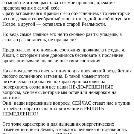
со мной не хотело расставаться мое прошлое, прежние
представления о самой себе.
Сразу вспоминался Крайон с его объяснением, что некоторые
из нас делают своеобразный «шпагат», одной ногой вступая в
Новое, а другой — оставаясь в старой Реальности.
Но ведь самое главное это не то сколько раз ты упадешь, а
сколько раз встанешь, не правда ли?
Предполагаю, что похожие состояния проживала не одна я.
Люди, с которыми мне доводилось беседовать в последнее
время, описывали аналогичные свои состояния.
На самом деле это очень типично для проявлений воздействия
любого солнечного затмения. В такой момент этого
ритмического цикла очень характерно выходят на
поверхность сознания все наши НЕ-ДО-РЕШЕННЫЕ
вопросы, все темы, которые мы оставили ненароком на
«потом».
Они, наши нерешенные вопросы СЕЙЧАС ставят нас в тупик
и требуют обратить на них внимание и РЕШИТЬ
НЕМЕДЛЕННО!
Это тоже характерно и для нынешних энергетических
изменений и всей Земли, и каждого человека в отдельности.