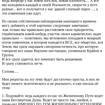
Ведь впереди у нас новое ВРЕМЯ, новая плотность… А все
мы находимся каждый в своей Реальности, скорости у всех
разные…вот и получается у нас эдакий слоеный пирог…, а
эти изменения уже идут.
По своим собственным наблюдениям нынешнего времени
могу добавить к этой картинке следующее замечание:
-как только мы правильно расставляем свои приоритеты,
отрабатываем какой-нибудь участок своих кармических задач
правильно — позитивно, мы мгновенно попадаем в мощный
поток изменения, в котором находится ВСЕ, все общество, вся
Земля, мы сразу ощущаем синхронистичность, про которую
говорили все наши Верхние инстанции, упоминали Крайон и
Группа.
И все сразу удается, все начинает быть решаемым.
И сразу становится легче.
Солома….
Мои рецепты на эту тему будут достаточно просты, в них не
будет ничего экзотического и не реального, я уже писала об
этом:
1. Подумайте, ведь каждого из нас по Жизненному Пути ведет
наша Бессмертная Душа. Ведет не просто так, наобум, а
проводит ИМЕННО ПО ТЕМ ЖИЗНЕННЫМ СИТУАЦИЯМ,