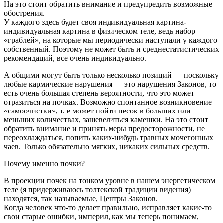
На это стоит обратить внимание и предупредить возможные
обострения.
У каждого здесь будет своя индивидуальная картина-
индивидуальная картина в физическом теле, ведь набор
«граблей», на которые мы периодически наступали у каждого
собственный. Поэтому не может быть и среднестатистических
рекомендаций, все очень индивидуально.
А общими могут быть только несколько позиций — поскольку
любые кармические нарушения — это нарушения Законов, то
есть очень большая степень вероятности, что это может
отразиться на почках. Возможно спонтанное возникновение
«самоочистки», т. е может пойти песок в больших или
меньших количествах, зашевелиться камешки. На это стоит
обратить внимание и принять меры предосторожности, не
переохлаждаться, попить каких-нибудь травных мочегонных
чаев. Только обязательно мягких, никаких сильных средств.
Почему именно почки?
В проекции почек на тонком уровне в нашем энергетическом
теле (я придерживаюсь толтекской традиции видения)
находятся, так называемые, Центры Законов.
Когда человек что-то делает правильно, исправляет какие-то
свои старые ошибки, империл, как мы теперь понимаем,