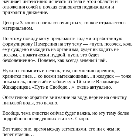
начинает интенсивно исчезать из тела в этой области и
отложения солей в почках становятся подвижными и
приходят в движение.
Центры Законов начинают очищаться, тонкое отражается в
материальном.
По этому поводу могу предложить годами отработанную
формулировку Намерения на эту тему — «пусть песочек, коль
ему суждено выходить из организма, будет выходить не
песком, а практически пудрой, пусть это будет
безболезненно». Полезен, как всегда зеленый чай.
Нужно вспомнить и печень, там, по мнению древних,
хранится гнев… со всеми вытекающими…и желудок — тоже
показатель, полистайте табличку в 1й книге Владимира
Жикаренцева «Путь к Свободе…», очень актуально.
Обязательно обратите внимание на воду, вернее на очистку
питьевой воды, это важно.
Вообще, тема очистки сейчас будет важна, но эту тему более
подробно в последующих статьях. Скоро.
Вот такое оно, время между затмениями, его ни с чем не
перепутаешь…