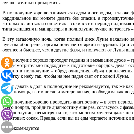
лучше все-таки прикормить.
В полнолуние хорошо заниматься садом и огородом, а также фло
кардинальное вы можете делать без опаски, а промежуточны
которых в листьях и соцветиях – соки в этот период поднима
типа женьшеня и мандрагоры в полнолуние лучше не трогать – 
В эту загадочную ночь, когда полный диск Луны нахально за
чувства обострены, оргазм получается яркий и бурный. Да и
охотнее и быстрее, чем в другие фазы, и получают от Луны вы
В полнолуние хорошо проходят гадания и вызывание духов – 
предусмотрительно подходите к подготовке обрядов, делая ос
именно в полнолуние – обряд очищения, обряд привлечения
монетку к небу так, чтобы на нее падал свет от полной Луны.
А вот давать в долг в полнолуние не рекомендуется, так же ка
ваша помощь, в том числе и материальная, необходима как возд
В полнолуние хорошо проводить диагностику – в этот период 
всего подряд, пройдите диагностику еще раз, согласуясь с фаз
В полнолуние, несмотря на то, что многим хочется даже не 
фруктовых соках. Правда, если вы из еды черпаете источник вд
Не рекомендуется