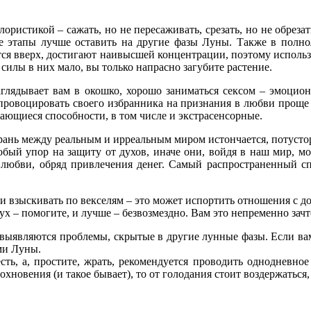
ристикой – сажать, но не пересаживать, срезать, но не обрезать,
е этапы лучше оставить на другие фазы Луны. Также в полно
ются вверх, достигают наивысшей концентрации, поэтому использ
силы в них мало, вы только напрасно загубите растение.
глядывает вам в окошко, хорошо заниматься сексом – эмоциона
 спровоцировать своего избранника на признания в любви проще
дающиеся способности, в том числе и экстрасенсорные.
грань между реальным и ирреальным миром истончается, потусто
обый упор на защиту от духов, иначе они, войдя в наш мир, мо
 любви, обряд привлечения денег. Самый распространенный сп
к и взыскивать по векселям – это может испортить отношения с д
ух – помогите, и лучше – безвозмездно. Вам это непременно зачт
выявляются проблемы, скрытые в другие лунные фазы. Если вам
ами Луны.
есть, а, простите, жрать, рекомендуется проводить одноднев
охновения (и такое бывает), то от голодания стоит воздержаться