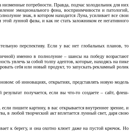
о на низменные потребности. Правда, подчас холодильник для них
иление эмоционального фона, восприимчивости и патологий,
полнолуние знак, в котором находится Луна, усиливает все свои
 этой лунной фазы, и как не стать заложником ее негативного
тельную перспективу. Если у вас нет глобальных планов, то
 личной) именно в полнолуние – шансы на победу возрастают
ть увлечь за собой толпу адептов, которые, находясь на пике
ровать себя или новый продукт, то запускать рекламный ролик
 новом: об инновациях, открытиях, представлять новую модель
езультат получается, если вы что-то создаете – сайт, флеш-
 если пишите картину, в вас открывается внутреннее зрение, и
ва, в любой творческий акт вплетается лунный свет, даря свою
ает к берегу, и она охотно клюет даже на пустой крючок. Но