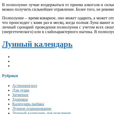
В полнолуние лучше воздержаться от приема алкоголя и сильн
можно получить сильнейшее отравление. Более того, не реком
Полнолуние – время коварное, оно может одарить, а может от
что происходит с вами раз в месяц, когда полная Луна манит и
личный сценарий проведения полнолуния с учетом всех своих 
(энергетического) или в слабохарактерного нытика. В полнолун
Лунный календарь
telegram
vk
email
Рубрики
Астропрогноз
Для души
Затмение
Здоровье
Календарь рыбака
Лунное планирование
Лунный календарь дня рождения