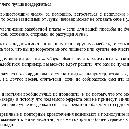
т чего лучше воздержаться.
 вышестоящим людям за помощью, встречаться с недругами 
 то более зависимый от Луны человек может не отказать себе в у
величении заработной платы – если для вашей просьбы не буд
сов, особенно, спорных, до растущей Луны.
 их в недвижимость, в машину или в крупную мебель, то есть во
ть того, что вы приобретете много лишнего или купите некачест
домашними делами – уборка будет носить хаотичный характер
адобиться, например, вы можете вдруг решить, что вам не нуже
вляет только кардинальная смена имиджа, например, когда вы,
 на другое время, опять-таки, если не собираетесь сменить
и ногтями вообще лучше не проводить, и не потому, что это вр
кмахера), а потому, что желаемого эффекта они не принесут. Пи
центров лучше воздержаться – это чревато проблемами с сердцем
 первичные и повторные кровотечения возникают в полнолуние
заживают крайне неохотно, что же говорить о более серьезных 
то надо.