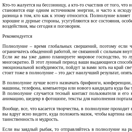
Кто-то жалуется на бессонницу, а кто-то счастлив от того, что
становится еще одним источником энергии, и часто к исхо
разница в том, кто как к этому относится. Полнолуние влияет 
хорошие и дурные стороны, усугубляются все состояния, особ
воздействия, мы сегодня и поговорим.
Рекомендуется
Полнолуние – время глобальных свершений, поэтому если чт
ограничьтесь обыденной работой, не связанной с сильным вн
Если же вы уже давно планируете мировое господство, то л
многократно. В этот лунный период ваши выдающиеся способно
эмоциональной возбудимости, пойдут за вами хоть на край св
стоит тоже в полнолуние – это даст наилучший результат, опят
В полнолуние лучше всего назначать брифинги, конференции, 
машины, телефона, компьютера или нового кандидата куда бы 
В полнолуние случается тесный контакт пользователя и его 
анимацию, шедевр в фотошопе, тексты для наполнения портала
Вообще, все, что касается творчества, в полнолуние проходит
вы вдруг ясно видите, куда положить мазок, чтобы картина ож
таинственность и мудрость.
Если вы заядлый рыбак, то отправляйтесь в полнолуние на р