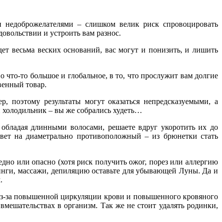
и недоброжелателями – слишком велик риск спровоцировать
довольствии и устроить вам разнос.
ет весьма веских оснований, вас могут и понизить, и лишить
 что-то большое и глобальное, в то, что прослужит вам долгие
венный товар.
, поэтому результаты могут оказаться непредсказуемыми, а
н холодильник – вы же собрались худеть…
 обладая длинными волосами, решаете вдруг укоротить их до
 цвет на диаметрально противоположный – из брюнетки стать
едно или опасно (хотя риск получить ожог, порез или аллергию
линги, массажи, депиляцию оставьте для убывающей Луны. Да и
.
 из-за повышенной циркуляции крови и повышенного кровяного
вмешательствах в организм. Так же не стоит удалять родинки,