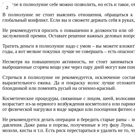
Многое в полнолуние себе можно позволить, но есть и такое, о
2
В полнолуние не стоит выяснять отношения, обращаться к
глобальный конфликт. Если вы и сможете держать себя в руках,
Не рекомендуется просить о повышении в должности или об у
заслуженной премии. Оставьте решение важных деловых вопро
Тратить деньги в полнолуние надо с умом – вы можете вложить
годы, а вот мелкие покупки лучше не совершать – есть опаснос
Несмотря на повышенную активность, не стоит заниматься 
выброшенные сгоряча вещи уже через пару дней могут вам пон
Стричься в полнолуние не рекомендуется, исключение соста
выразительного ежика. Да и покраску волос лучше отложить
блондинкой или поменять русый на огненно-красный.
Косметические процедуры, связанные с лицом, шеей, волосами 
возрастает из-за нервного возбуждения косметолога или пари
от физической нагрузки в виде зарядки или посещения фитнес-
Не рекомендуется делать операции и бередить старые раны –
давления. Даже раны и порезы, полученные в эту фазу Луны, 
мозоли, кисты и т.п. Есть риск перестараться и удалить не то, ч