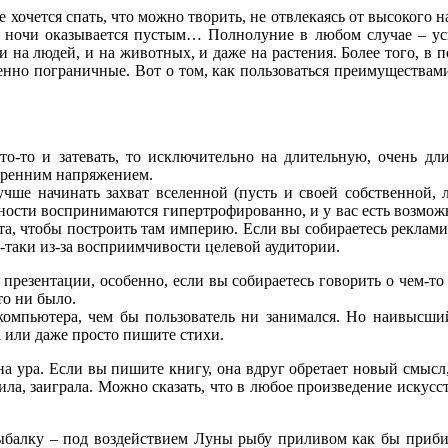
 не хочется спать, что можно творить, не отвлекаясь от высоког
ду ночи оказывается пустым… Полнолуние в любом случае – ус
и на людей, и на животных, и даже на растения. Более того, в 
енно пограничные. Вот о том, как пользоваться преимуществами
о-то и затевать, то исключительно на длительную, очень дли
утренним напряжением.
учше начинать захват вселенной (пусть и своей собственной,
сти воспринимаются гипертрофированно, и у вас есть возможнос
ета, чтобы построить там империю. Если вы собираетесь реклами
ь-таки из-за восприимчивости целевой аудитории.
презентации, особенно, если вы собираетесь говорить о чем-то
то ни было.
компьютера, чем бы пользователь ни занимался. Но наивысший р
 или даже просто пишите стихи.
 на ура. Если вы пишите книгу, она вдруг обретает новый смысл,
ила, заиграла. Можно сказать, что в любое произведение искусст
ыбалку – под воздействием Луны рыбу приливом как бы прибив