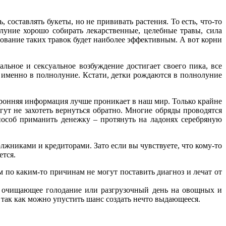
 составлять букеты, но не прививать растения. То есть, что-то
луние хорошо собирать лекарственные, целебные травы, сила
ование таких травок будет наиболее эффективным. А вот корни
льное и сексуальное возбуждение достигает своего пика, все
 именно в полнолуние. Кстати, детки рождаются в полнолуние
ронняя информация лучше проникает в наш мир. Только крайне
гут не захотеть вернуться обратно. Многие обряды проводятся
особ приманить денежку – протянуть на ладонях серебряную
олжниками и кредиторами. Зато если вы чувствуете, что кому-то
ется.
 по каким-то причинам не могут поставить диагноз и лечат от
ное очищающее голодание или разгрузочный день на овощных и
, так как можно упустить шанс создать нечто выдающееся.