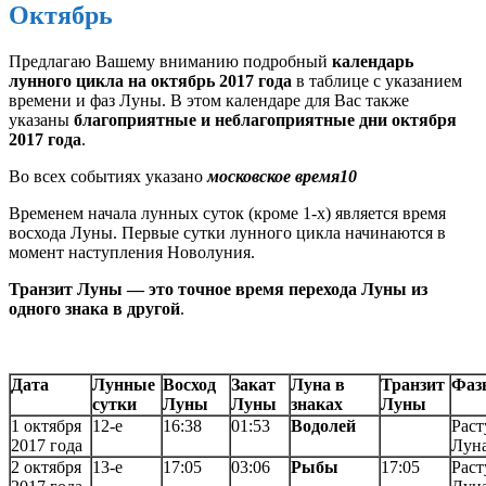
Октябрь
Предлагаю Вашему вниманию подробный
календарь
лунного цикла на октябрь 2017 года
в таблице с указанием
времени и фаз Луны. В этом календаре для Вас также
указаны
благоприятные и неблагоприятные дни октября
2017 года
.
Во всех событиях указано
московское время10
Временем начала лунных суток (кроме 1-х) является время
восхода Луны. Первые сутки лунного цикла начинаются в
момент наступления Новолуния.
Транзит Луны — это точное время перехода Луны из
одного знака в другой
.
Дата
Лунные
Восход
Закат
Луна в
Транзит
Фаз
сутки
Луны
Луны
знаках
Луны
1 октября
12-е
16:38
01:53
Водолей
Раст
2017 года
Лун
2 октября
13-е
17:05
03:06
Рыбы
17:05
Раст