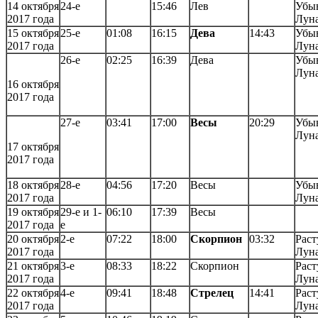
14 октября
24-е
15:46
Лев
Убы
2017 года
Лун
15 октября
25-е
01:08
16:15
Дева
14:43
Убы
2017 года
Лун
26-е
02:25
16:39
Дева
Убы
Лун
16 октября
2017 года
27-е
03:41
17:00
Весы
20:29
Убы
Лун
17 октября
2017 года
18 октября
28-е
04:56
17:20
Весы
Убы
2017 года
Лун
19 октября
29-е и 1-
06:10
17:39
Весы
2017 года
е
20 октября
2-е
07:22
18:00
Скорпион
03:32
Раст
2017 года
Лун
21 октября
3-е
08:33
18:22
Скорпион
Раст
2017 года
Лун
22 октября
4-е
09:41
18:48
Стрелец
14:41
Раст
2017 года
Лун