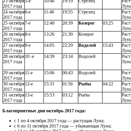
23 октября
5-е
10:46
19:19
Стрелец
Раст
2017 года
Лун
24 октября
6-е
11:46
19:55
Стрелец
Раст
2017 года
Лун
25 октября
7-е
12:40
20:39
Козерог
03:25
Раст
2017 года
Лун
26 октября
8-е
13:26
21:30
Козерог
Раст
2017 года
Лун
27 октября
9-е
14:05
22:29
Водолей
15:43
Раст
2017 года
Лун
28 октября
10 -е
14:39
23:34
Водолей
Раст
2017 года
Лун
29 октября
11-е
15:06
00:43
Водолей
Раст
2017 года
Лун
30 октября
12-е
15:31
01:56
Рыбы
04:22
Раст
2017 года
Лун
31 октября
13-е
15:53
03:12
Рыбы
Раст
2017 года
Лун
Благоприятные дни октябрь 2017 года:
с 1 по 4 октября 2017 года — растущая Луна;
с 6 по 11 октября 2017 года — убывающая Луна;