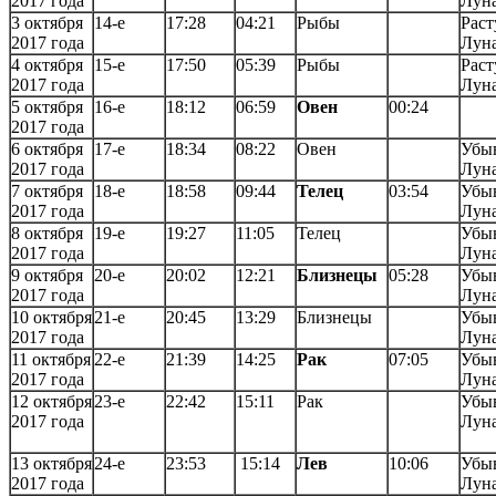
2017 года
Лун
3 октября
14-е
17:28
04:21
Рыбы
Раст
2017 года
Лун
4 октября
15-е
17:50
05:39
Рыбы
Раст
2017 года
Лун
5 октября
16-е
18:12
06:59
Овен
00:24
2017 года
6 октября
17-е
18:34
08:22
Овен
Убы
2017 года
Лун
7 октября
18-е
18:58
09:44
Телец
03:54
Убы
2017 года
Лун
8 октября
19-е
19:27
11:05
Телец
Убы
2017 года
Лун
9 октября
20-е
20:02
12:21
Близнецы
05:28
Убы
2017 года
Лун
10 октября
21-е
20:45
13:29
Близнецы
Убы
2017 года
Лун
11 октября
22-е
21:39
14:25
Рак
07:05
Убы
2017 года
Лун
12 октября
23-е
22:42
15:11
Рак
Убы
2017 года
Лун
13 октября
24-е
23:53
15:14
Лев
10:06
Убы
2017 года
Лун