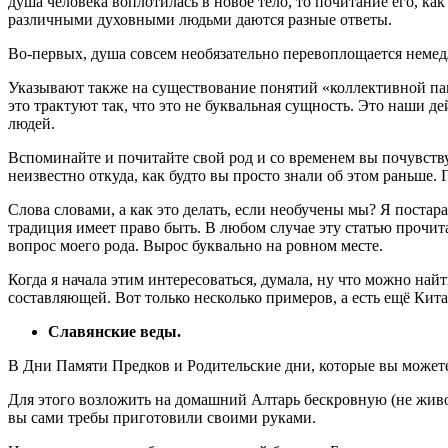
душа человека воплотилась в новое тело, то почитание его, ка
различными духовными людьми даются разные ответы.
Во-первых, душа совсем необязательно перевоплощается немед
Указывают также на существование понятий «коллективной памя
это трактуют так, что это не буквальная сущность. Это наши
людей.
Вспоминайте и почитайте свой род и со временем вы почувств
неизвестно откуда, как будто вы просто знали об этом раньше. 
Слова словами, а как это делать, если необучены мы? Я поста
традиция имеет право быть. В любом случае эту статью прочита
вопрос моего рода. Вырос буквально на ровном месте.
Когда я начала этим интересоваться, думала, ну что можно най
составляющей. Вот только несколько примеров, а есть ещё Кита
Славянские веды.
В Дни Памяти Предков и Родительские дни, которые вы можете
Для этого возложить на домашний Алтарь бескровную (не живо
вы сами требы приготовили своими руками.