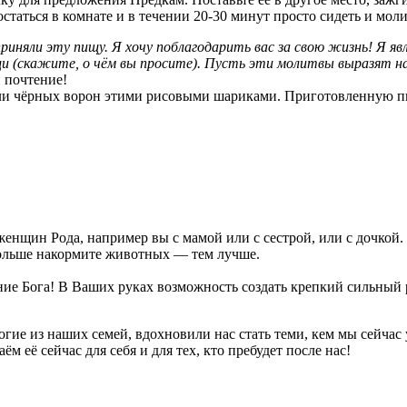
остаться в комнате и в течении 20-30 минут просто сидеть и мол
риняли эту пищу. Я хочу поблагодарить вас за свою жизнь! Я яв
мощи (скажите, о чём вы просите). Пусть эти молитвы выразят 
 почтение!
или чёрных ворон этими рисовыми шариками. Приготовленную п
енщин Рода, например вы с мамой или с сестрой, или с дочкой.
больше накормите животных — тем лучше.
е Бога! В Ваших руках возможность создать крепкий сильный 
Многие из наших семей, вдохновили нас стать теми, кем мы сей
м её сейчас для себя и для тех, кто пребудет после нас!