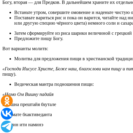
Богу, вторая — для Предков. В дальнейшем храните их отдельн
Встаньте утром, совершите омовение и наденьте чистую о
Поставьте вариться рис и пока он варится, читайте над н
или другую специю чёрного цвета) немного соли и сахара
Затем сформируйте из риса шарики величиной с грецкий 
Предложите пищу Богу.
Вот варианты молитв:
Молитва для предложения пищи в христианской традици
«Господи Иисусе Христе, Боже наш, благослови нам пищу и пит
пищу).
Ведическая мантра подношения пищи:
«Намо Ом Вишну падайя
Кришна прештайя бхутале
Шримате бхактиведанта
Свамин ити наминэ