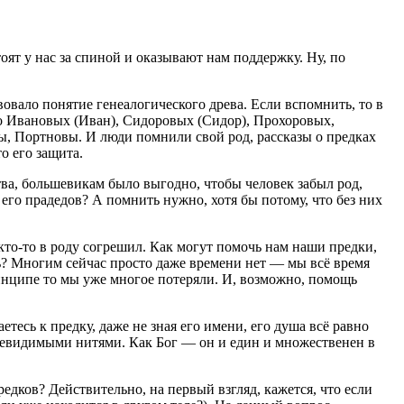
тоят у нас за спиной и оказывают нам поддержку. Ну, по
овало понятие генеалогического древа. Если вспомнить, то в
ого Ивановых (Иван), Сидоровых (Сидор), Прохоровых,
, Портновы. И люди помнили свой род, рассказы о предках
о его защита.
тва, большевикам было выгодно, чтобы человек забыл род,
 его прадедов? А помнить нужно, хотя бы потому, что без них
и кто-то в роду согрешил. Как могут помочь нам наши предки,
ь? Многим сейчас просто даже времени нет — мы всё время
принципе то мы уже многое потеряли. И, возможно, помощь
тесь к предку, даже не зная его имени, его душа всё равно
 невидимыми нитями. Как Бог — он и един и множественен в
дков? Действительно, на первый взгляд, кажется, что если