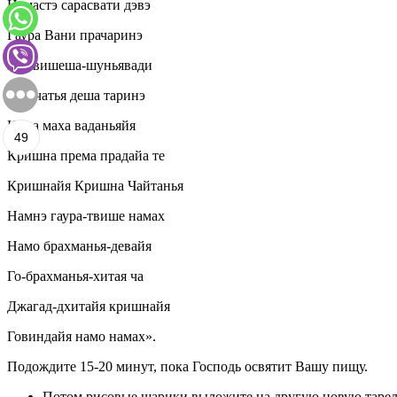
Намастэ сарасвати дэвэ
Гаура Вани прачаринэ
Нирвишеша-шуньявади
Пашчатья деша таринэ
Нама маха ваданьяйя
49
Кришна према прадайа те
Кришнайя Кришна Чайтанья
Намнэ гаура-твише намах
Намо брахманья-девайя
Го-брахманья-хитая ча
Джагад-дхитайя кришнайя
Говиндайя намо намах».
Подождите 15-20 минут, пока Господь освятит Вашу пищу.
Потом рисовые шарики выложите на другую новую тарелку