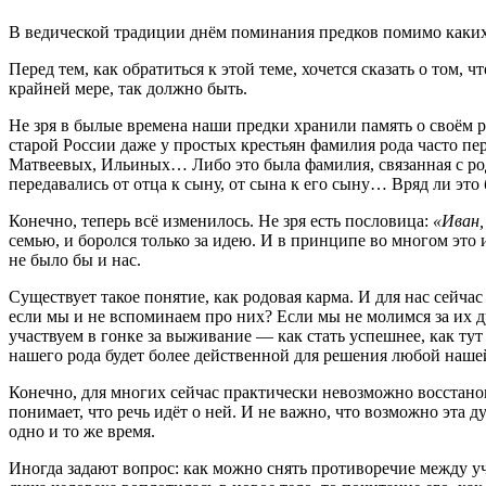
В ведической традиции днём поминания предков помимо каких-
Перед тем, как обратиться к этой теме, хочется сказать о том,
крайней мере, так должно быть.
Не зря в былые времена наши предки хранили память о своём р
старой России даже у простых крестьян фамилия рода часто пе
Матвеевых, Ильиных… Либо это была фамилия, связанная с ро
передавались от отца к сыну, от сына к его сыну… Вряд ли это
Конечно, теперь всё изменилось. Не зря есть пословица:
«Иван,
семью, и боролся только за идею. И в принципе во многом это 
не было бы и нас.
Существует такое понятие, как родовая карма. И для нас сейчас
если мы и не вспоминаем про них? Если мы не молимся за их 
участвуем в гонке за выживание — как стать успешнее, как тут
нашего рода будет более действенной для решения любой наше
Конечно, для многих сейчас практически невозможно восстанови
понимает, что речь идёт о ней. И не важно, что возможно эт
одно и то же время.
Иногда задают вопрос: как можно снять противоречие между уч