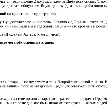
ется традиционно 2 ноября, следом за Днём всех святых (1 нояб
, устраивать общую семейную трапезу (дома, т. к. приём пищи н
ной на практике не проверялся).
. Cуществуют различные типы. Обычно же, Эгунами считают Ду
ях или кем были мы и где жили). Эгуны — это кровные и религ
ов (Духовный Алтарь, Угол Эгунов).
виде четырёх основных этапов:
т» алтаря — полку, тумбу и т.п.). Накройте его белой тканью. 
ткань вашими любимыми духами. Традиция советует найти около 
пример, на стене позади алтаря) фотографии или портреты Предк
 вашем алтаре не должно быть никаких фотографий живых людей