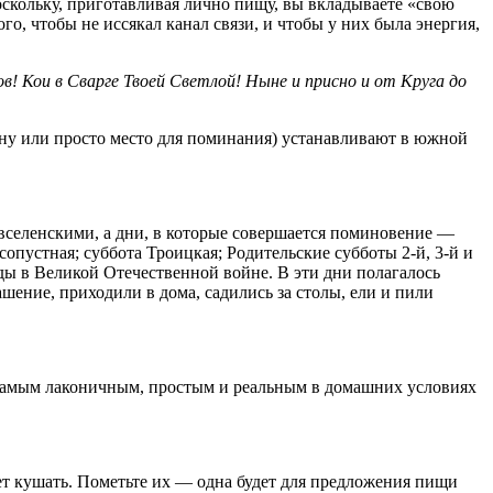
скольку, приготавливая лично пищу, вы вкладываете «свою
о, чтобы не иссякал канал связи, и чтобы у них была энергия,
в! Кои в Сварге Твоей Светлой! Ныне и присно и от Круга до
 (ну или просто место для поминания) устанавливают в южной
вселенскими, а дни, в которые совершается поминовение —
пустная; суббота Троицкая; Родительские субботы 2-й, 3-й и
ды в Великой Отечественной войне. В эти дни полагалось
ение, приходили в дома, садились за столы, ели и пили
 самым лаконичным, простым и реальным в домашних условиях
удет кушать. Пометьте их — одна будет для предложения пищи