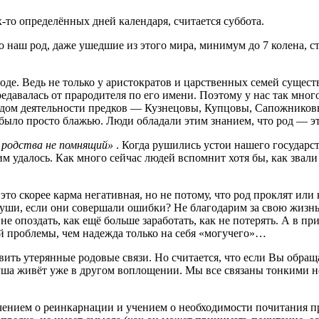
то определённых дней календаря, считается суббота.
 что наш род, даже ушедшие из этого мира, минимум до 7 колена, с
оде. Ведь не только у аристократов и царственных семей существ
редавалась от прародителя по его имени. Поэтому у нас так мн
дом деятельности предков — Кузнецовы, Купцовы, Сапожниковы
 было просто блажью. Люди обладали этим знанием, что род — эт
 родства не помнящий»
. Когда рушились устои нашего государс
им удалось. Как много сейчас людей вспомнит хотя бы, как звали
 это скорее карма негативная, но не потому, что род проклят ил
души, если они совершали ошибки? Не благодарим за свою жизн
 не опоздать, как ещё больше заработать, как не потерять. А в 
й проблемы, чем надежда только на себя «могучего»…
ть утерянные родовые связи. Но считается, что если Вы обращае
а душа живёт уже в другом воплощении. Мы все связаны тонкими
ением о реинкарнации и учением о необходимости почитания пре