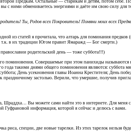
второй Предкам. Остальные — старикам и детям, потом себе. По
ы с ними обмениваетесь энергиями и даёте им свою силу для тог
одитель! Ты, Родов всех Покровитель! Помяни моих всех Предко
 одной из статей я прочитала, что алтарь для поминания предков
 т.к. в их традиции Югом правит Ямаражд — Бог смерти.)
 в православии родительский день — тоже суббота!!!)
кого поминовения. Совершаемые при этом панихиды называются 
 года такими днями общего поминовения являются: суббота мясо
суббота; День усекновения главы Иоанна Крестителя; День побе
 праздничному застолью. Верили, что умершие, получив приглаш
а, Шраддха… Вы можете сами найти это в интернете. Для меня
ой Гуфрановой информация, которой я сейчас и делюсь с вами.
чка риса, специи, две новые тарелки. Из этих тарелок нельзя б