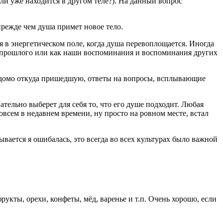
сли уже находится в другом теле?). На данный вопрос
режде чем душа примет новое тело.
я в энергетическом поле, когда душа перевоплощается. Иногда
ям прошлого или как наши воспоминания и воспоминания других
ведомо откуда пришедшую, ответы на вопросы, всплывающие
тельно выберет для себя то, что его душе подходит. Любая
овсем в недавнем времени, ну просто на ровном месте, встал
ывается я ошибалась, это всегда во всех культурах было важной
кты, орехи, конфеты, мёд, варенье и т.п. Очень хорошо, если