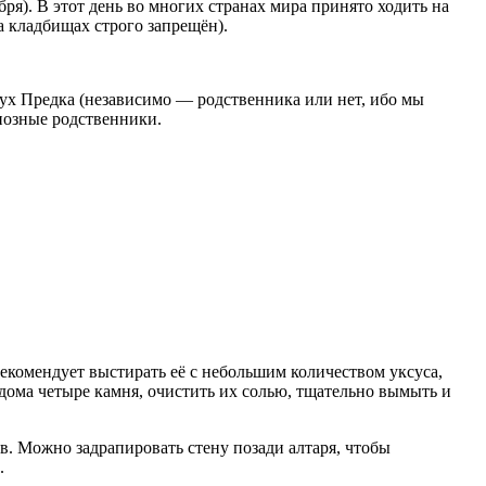
ря). В этот день во многих странах мира принято ходить на
а кладбищах строго запрещён).
х Предка (независимо — родственника или нет, ибо мы
иозные родственники.
Рекомендует выстирать её с небольшим количеством уксуса,
дома четыре камня, очистить их солью, тщательно вымыть и
ов. Можно задрапировать стену позади алтаря, чтобы
.