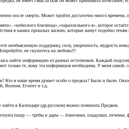
к предка, не имеет смысла (как он может принимать почитание, е
ленно после смерти. Может пройти достаточно много времени, п
ти», «небесного близнеца»,»параллельного я», которое остаётс
 действия в наших прошлых жизнях, которые живут подобно тен
уете необъяснимую поддержку, силу, уверенность, мудрость не
Попробуйте, не скупитесь на любовь!!!
ралась найти информацию из разных источников. Каждый подсозна
ют только те, кому эта информация необходима. У меня самой, с
ти? Кто в наше время думает особо о предках? Были и были. Оказ
й, Япония, Египет и т.д.
 найти в Календаре (др.русском) можно поминать Предков.
тную) пищу — требы и дары — блинчики, оладушки, печенье, фру