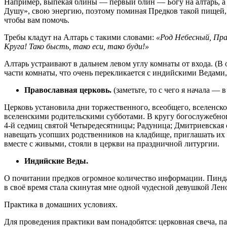
Например, выпекая блины — первый блин — Богу на алтарь, а 
Душу», свою энергию, поэтому поминая Предков такой пищей, в
чтобы вам помочь.
Требы кладут на Алтарь с такими словами:
«Род Небесный, Прар
Круга! Тако бысть, тако еси, тако буди!»
Алтарь устраивают в дальнем левом углу комнаты от входа. (В
части комнаты, что очень перекликается с индийскими Ведами,
Православная церковь.
(заметьте, то с чего я начала —
Церковь установила дни торжественного, всеобщего, вселенс
вселенскими родительскими субботами. В кругу богослужебного
4-й седмиц святой Четыредесятницы; Радуница; Дмитриевская 
навещать усопших родственников на кладбище, приглашать их к
вместе с живыми, стояли в церкви на праздничной литургии.
Индийские Веды.
О почитании предков огромное количество информации. Пинд
в своё время стала скинутая мне одной чудесной девушкой Лен
Практика в домашних условиях.
Для проведения практики вам понадобятся: церковная свеча, па